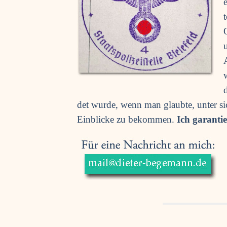
det wur­de, wenn man glaub­te, unter si
Ein­bli­cke zu bekom­men.
Ich garan­tie