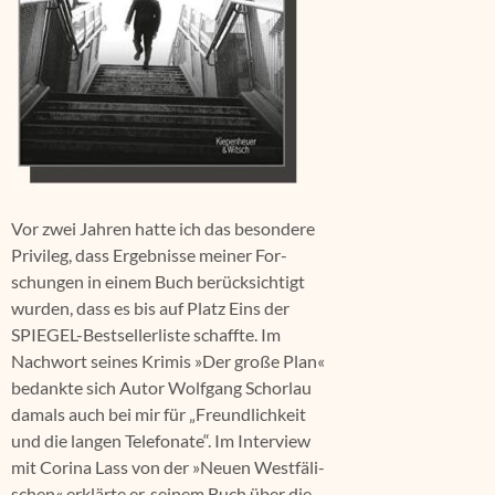
Vor zwei Jah­ren hat­te ich das beson­de­re
Pri­vi­leg, dass Ergeb­nis­se mei­ner For­
schun­gen in einem Buch berück­sich­tigt
wur­den, dass es bis auf Platz Eins der
SPIE­GEL-Best­sel­ler­lis­te schaff­te. Im
Nach­wort sei­nes Kri­mis »Der gro­ße Plan«
bedank­te sich Autor Wolf­gang Schor­lau
damals auch bei mir für „Freund­lich­keit
und die lan­gen Tele­fo­na­te“. Im Inter­view
mit Cori­na Lass von der »Neu­en West­fä­li­
schen« erklär­te er, sei­nem Buch über die