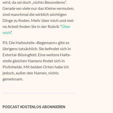
wird, da sei doch „nichts Beson­de­res“.
Gera­de wo vie­le nur das Klei­ne ver­mu­ten,
sind manch­mal die wirk­lich wich­ti­gen
Din­ge zu fin­den. Mehr über mich und mei­
ne Arbeit fin­den Sie in der Rubrik “
Über
mich
”.
P.S. Die Hal­te­stel­le »Bege­mann« gibt es
übri­gens tat­säch­lich. Sie befin­det sich in
Exter­tal-Bösing­feld. Eine wei­te­re Hal­te­
stel­le glei­chen Namens fin­det sich in
Pivits­hei­de. Mit bei­den Orten habe ich
jedoch, außer den Namen, nichts
gemeinsam.
PODCAST KOSTENLOS ABONNIEREN