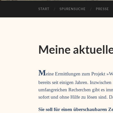
START
SPURENSUCHE
PRESSE
Meine aktuell
M
eine Ermitt­lun­gen zum Pro­jekt
»We
bereits seit eini­gen Jah­ren. Inzwi­schen
umfang­rei­chen Recher­chen gibt es imm
sofort und ohne Hil­fe zu lösen sind. Daf
Sie soll für einen über­schau­ba­ren Ze