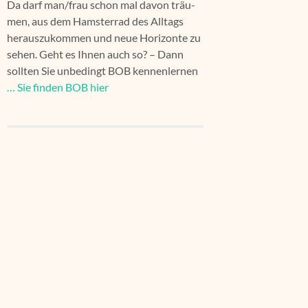
Da darf man/frau schon mal davon träu­
men, aus dem Hams­ter­rad des All­tags
her­aus­zu­kom­men und neue Hori­zon­te zu
sehen. Geht es Ihnen auch so? – Dann
soll­ten Sie unbe­dingt BOB ken­nen­ler­nen
… Sie fin­den BOB hier