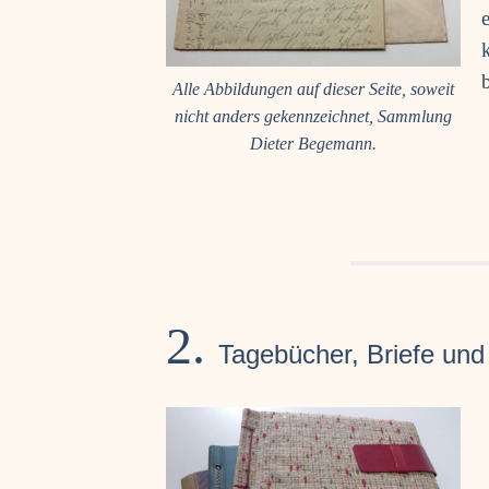
Alle Abbil­dun­gen auf die­ser Sei­te, soweit
nicht anders gekenn­zeich­net, Samm­lung
Die­ter Begemann.
2.
Tage­bü­cher, Brie­fe und