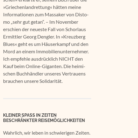
»Grie­chen­land­ret­tung« hät­ten mei­ne
Infor­ma­tio­nen zum Mas­sa­ker von Dis­to­
mo „sehr gut getan“. – Im Novem­ber
erschien der neu­es­te Fall von Schor­laus
Ermitt­ler Georg Deng­ler. In »Kreuz­berg
Blues« geht es um Häu­ser­kampf und den
Mord an einem Immo­bi­li­en­un­ter­neh­mer.
Ich emp­feh­le aus­drück­lich NICHT den
Kauf beim Online-Gigan­ten. Die hei­mi­
schen Buch­händ­ler unse­res Ver­trau­ens
brau­chen unse­re Solidarität.
KLEINER SPASS IN ZEITEN B
ESCHRÄNKTER REISEMÖGLICHKEITEN
Wahr­lich, wir leben in schwie­ri­gen Zei­ten.