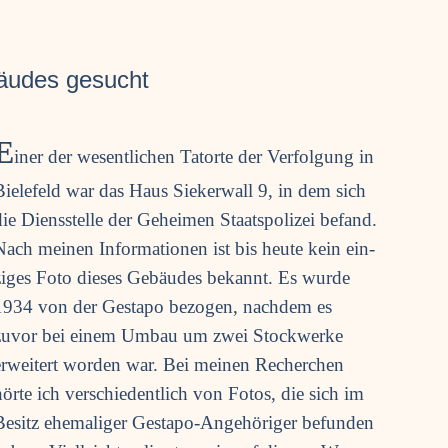
äu­des gesucht
E
iner der wesent­li­chen Tat­or­te der Ver­fol­gung in
Bie­le­feld war das Haus Sie­ker­wall 9, in dem sich
die Diens­stel­le der Gehei­men Staats­po­li­zei befand.
Nach mei­nen Infor­ma­tio­nen ist bis heu­te kein ein­
zi­ges Foto die­ses Gebäu­des bekannt. Es wur­de
1934 von der Gesta­po bezo­gen, nach­dem es
zuvor bei einem Umbau um zwei Stock­wer­ke
erwei­tert wor­den war. Bei mei­nen Recher­chen
hör­te ich ver­schie­dent­lich von Fotos, die sich im
Besitz ehe­ma­li­ger Gesta­po-Ange­hö­ri­ger befun­den