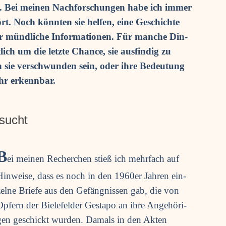
n. Bei mei­nen Nach­for­schun­gen habe ich immer
t. Noch könn­ten sie hel­fen, eine Geschich­te
r münd­li­che Infor­ma­tio­nen. Für man­che Din­
lich um die letz­te Chan­ce, sie aus­fin­dig zu
 sie ver­schwun­den sein, oder ihre Bedeu­tung
ehr erkennbar.
esucht
B
ei mei­nen Recher­chen stieß ich mehr­fach auf
Hin­wei­se, dass es noch in den 1960er Jah­ren ein­
zel­ne Brie­fe aus den Gefäng­nis­sen gab, die von
Opfern der Bie­le­fel­der Gesta­po an ihre Ange­hö­ri­
gen geschickt wur­den. Damals in den Akten