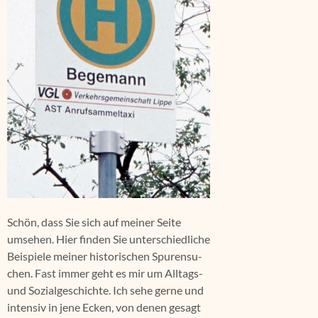
Schön, dass Sie sich auf mei­ner Sei­te
umse­hen. Hier fin­den Sie unter­schied­li­che
Bei­spie­le mei­ner his­to­ri­schen Spu­ren­su­
chen. Fast immer geht es mir um All­tags-
und Sozi­al­ge­schich­te. Ich sehe ger­ne und
inten­siv in jene Ecken, von denen gesagt