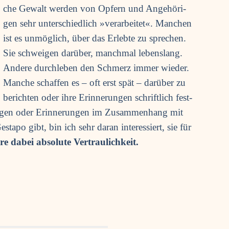
che Gewalt wer­den von Opfern und Ange­hö­ri­
gen sehr unter­schied­lich »ver­ar­bei­tet«. Man­chen
ist es unmög­lich, über das Erleb­te zu spre­chen.
Sie schwei­gen dar­über, manch­mal lebens­lang.
Ande­re durch­le­ben den Schmerz immer wie­der.
Man­che schaf­fen es – oft erst spät – dar­über zu
berich­ten oder ihre Erin­ne­run­gen schrift­lich fest­
un­gen oder Erin­ne­run­gen im Zusam­men­hang mit
sta­po gibt, bin ich sehr dar­an inter­es­siert, sie für
­re dabei abso­lu­te Vertraulichkeit.