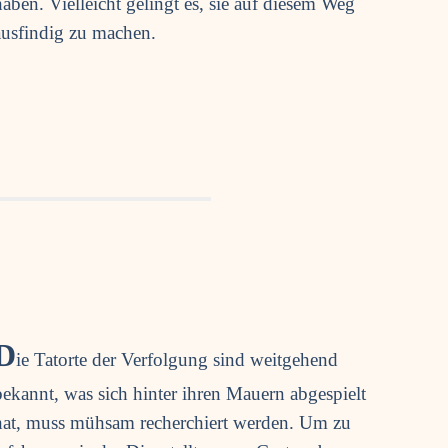
haben. Viel­leicht gelingt es, sie auf die­sem Weg
aus­fin­dig zu machen.
D
ie Tat­or­te der Ver­fol­gung sind weit­ge­hend
bekannt, was sich hin­ter ihren Mau­ern abge­spielt
hat, muss müh­sam recher­chiert wer­den. Um zu