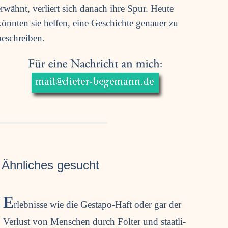
erwähnt, ver­liert sich danach ihre Spur. Heu­te
könn­ten sie hel­fen, eine Geschich­te genau­er zu
beschreiben.
 Ähn­li­ches gesucht
E
rleb­nis­se wie die Gesta­po-Haft oder gar der
Ver­lust von Men­schen durch Fol­ter und staat­li­