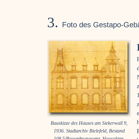
3.
Foto des Gesta­po-Geb
Bau­skiz­ze des Hau­ses am Sie­ker­wall 9,
1936. Stadt­ar­chiv Bie­le­feld, Bestand
108,5/Bauordnungsamt, Haus­ak­ten,