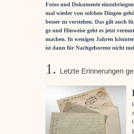
Fotos und Doku­men­te ein­zu­brin­ge
mal wie­der von sol­chen Din­gen gehör
bes­ser zu ver­ste­hen.
Das gilt auch fü
ge und Hin­wei­se geht es jetzt ver­mut­
machen. In weni­gen Jah­ren könn­ten
ist dann für Nach­ge­bo­re­ne nicht m
1.
Letz­te Erin­ne­run­gen g