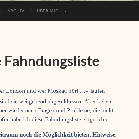
ARCHIV
ÜBER MICH
e Fahndungsliste
r Lon­don und wer Mos­kau hört …«
lau­fen
 sind sie weit­ge­hend abge­schlos­sen. Aber bei so
er wie­der auch Fra­gen und Pro­ble­me, die nicht
ür habe ich die­se Fahn­dungs­lis­te eingerichtet.
it­raum noch die Mög­lich­keit bie­ten, Hin­wei­se,