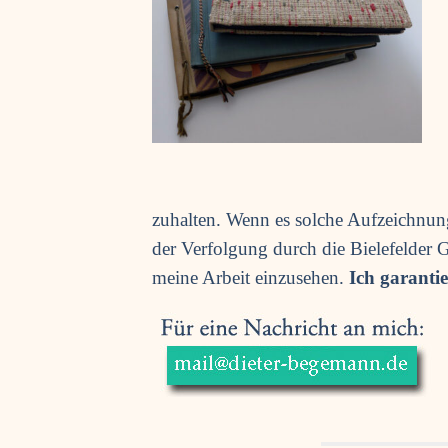
zu­hal­ten. Wenn es sol­che Auf­zeich­n
der Ver­fol­gung durch die Bie­le­fel­der Ge
mei­ne Arbeit ein­zu­se­hen.
Ich garan­tie