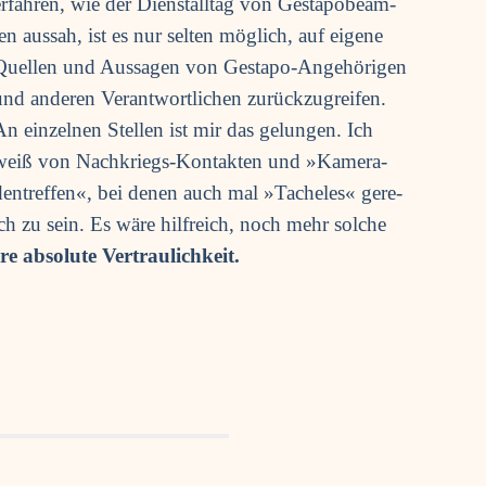
erfah­ren, wie der Dienstall­tag von Gesta­po­be­am­
ten aus­sah, ist es nur sel­ten mög­lich, auf eige­ne
Quel­len und Aus­sa­gen von Gesta­po-Ange­hö­ri­gen
und ande­ren Ver­ant­wort­li­chen zurück­zu­grei­fen.
An ein­zel­nen Stel­len ist mir das gelun­gen. Ich
weiß von Nach­kriegs-Kon­tak­ten und »Kame­ra­
den­tref­fen«, bei denen auch mal »Tache­les« gere­
ch zu sein. Es wäre hilf­reich, noch mehr sol­che
­re abso­lu­te Vertraulichkeit.